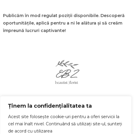
Publicăm în mod regulat poziții disponibile. Descoperă
oportunitățile, aplică pentru a ni le alătura și să creăm
împreună lucruri captivante!
Ținem la confidențialitatea ta
Politica de confidențialitate
Termeni și condiții
Acest site folosește cookie-uri pentru a oferi servicii la
cel mai înalt nivel. Continuând să utilizați site-ul, sunteți
© Copyright 2025 emokebeautyzone.ro | Realizat în cadrul
de acord cu utilizarea
proiectului
WAcademy.ro