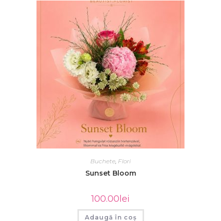
Buchete
,
Flori
Sunset Bloom
100.00
lei
Adaugă în coș