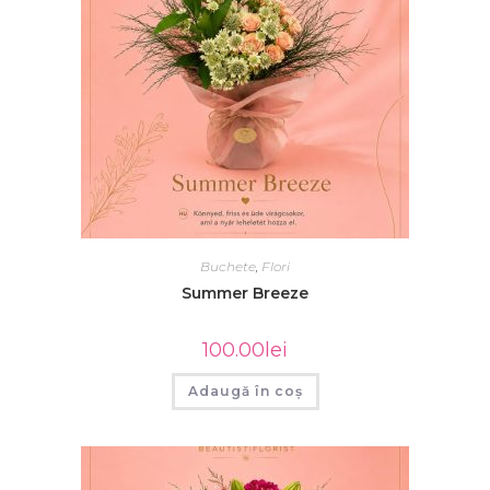
Buchete
,
Flori
Summer Breeze
100.00
lei
Adaugă în coș