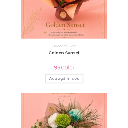
Buchete
,
Flori
Golden Sunset
93.00
lei
Adaugă în coș