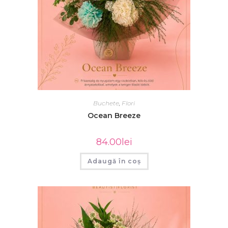
Buchete
,
Flori
Ocean Breeze
84.00
lei
Adaugă în coș