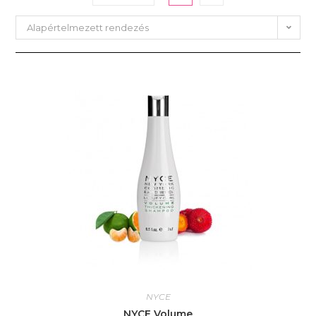
Alapértelmezett rendezés
NYCE
NYCE Volume