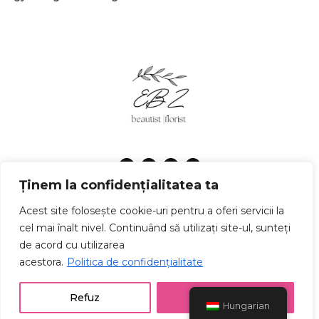
Ținem la confidențialitatea ta
Adatvédelmi irányelvek
Feltételek és kikötések
Acest site folosește cookie-uri pentru a oferi servicii la
cel mai înalt nivel. Continuând să utilizați site-ul, sunteți
© Copyright 2025 emokebeautyzone.ro | Realizat în cadrul
proiectului
WAcademy.ro
de acord cu utilizarea
acestora.
Politica de confidențialitate
Refuz
Accept
Hungarian