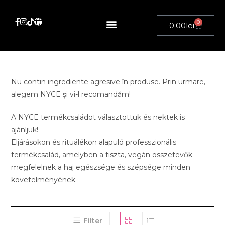
0
0.00
lei
Nu contin ingrediente agresive în produse. Prin urmare,
alegem NYCE și vi-l recomandăm!
A NYCE termékcsaládot választottuk és nektek is
ajánljuk!
Eljárásokon és rituálékon alapuló professzionális
termékcsalád, amelyben a tiszta, vegán összetevők
megfelelnek a haj egészsége és szépsége minden
követelményének.
Filter