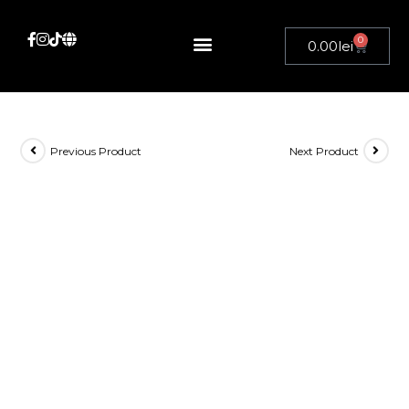
0
0.00
lei
Despre noi
Previous Product
Next Product