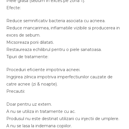
Piele grasa (sebum in exces pe zona T).
Efecte:
Reduce semnificativ bacteria asociata cu acneea.
Reduce mancarimea, inflamatiile vizibile si producerea in
exces de sebum.
Micsoreaza porii dilatati.
Restaureaza echilibrul pentru o piele sanatoasa.
Tipuri de tratamente:
Proceduri eficiente impotriva acneei.
Ingrjirea zilnica impotriva imperfectiunilor cauzate de
catre acnee (zi & noapte).
Precautii:
Doar pentru uz extern.
A nu se utiliza in tratamente cu ac.
Produsul nu este destinat utilizarii cu injectii de umplere.
A nu se lasa la indemana copiilor.