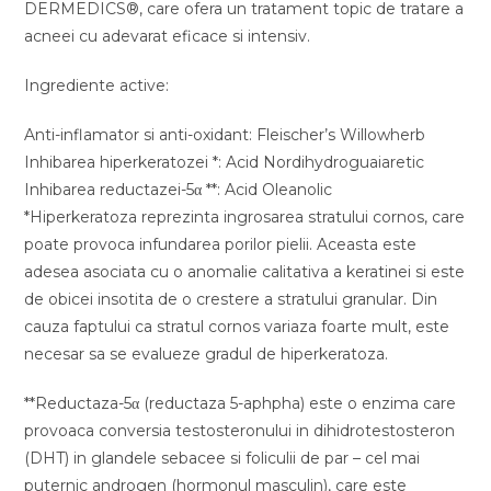
DERMEDICS®, care ofera un tratament topic de tratare a
acneei cu adevarat eficace si intensiv.
Ingrediente active:
Anti-inflamator si anti-oxidant: Fleischer’s Willowherb
Inhibarea hiperkeratozei *: Acid Nordihydroguaiaretic
Inhibarea reductazei-5α **: Acid Oleanolic
*Hiperkeratoza reprezinta ingrosarea stratului cornos, care
poate provoca infundarea porilor pielii. Aceasta este
adesea asociata cu o anomalie calitativa a keratinei si este
de obicei insotita de o crestere a stratului granular. Din
cauza faptului ca stratul cornos variaza foarte mult, este
necesar sa se evalueze gradul de hiperkeratoza.
**Reductaza-5α (reductaza 5-aphpha) este o enzima care
provoaca conversia testosteronului in dihidrotestosteron
(DHT) in glandele sebacee si foliculii de par – cel mai
puternic androgen (hormonul masculin), care este