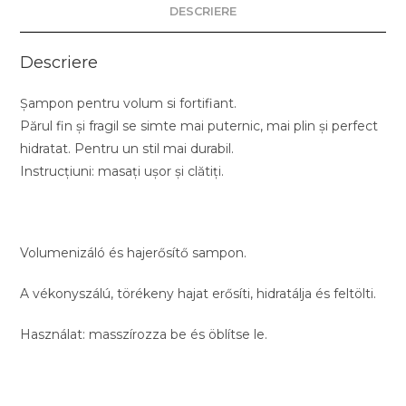
DESCRIERE
Descriere
Șampon pentru volum si fortifiant.
Părul fin și fragil se simte mai puternic, mai plin și perfect
hidratat. Pentru un stil mai durabil.
Instrucțiuni: masați ușor și clătiți.
Volumenizáló és hajerősítő sampon.
A vékonyszálú, törékeny hajat erősíti, hidratálja és feltölti.
Használat: masszírozza be és öblítse le.