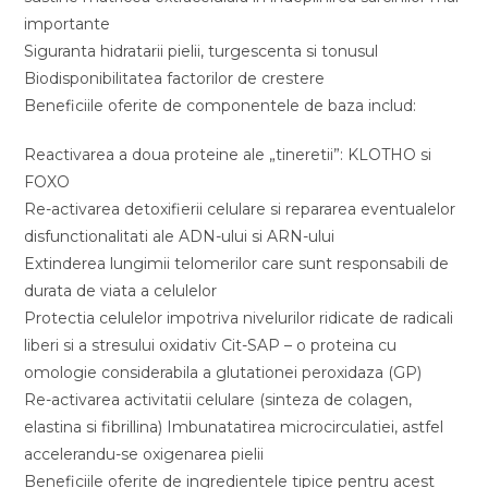
importante
Siguranta hidratarii pielii, turgescenta si tonusul
Biodisponibilitatea factorilor de crestere
Beneficiile oferite de componentele de baza includ:
Reactivarea a doua proteine ale „tineretii”: KLOTHO si
FOXO
Re-activarea detoxifierii celulare si repararea eventualelor
disfunctionalitati ale ADN-ului si ARN-ului
Extinderea lungimii telomerilor care sunt responsabili de
durata de viata a celulelor
Protectia celulelor impotriva nivelurilor ridicate de radicali
liberi si a stresului oxidativ Cit-SAP – o proteina cu
omologie considerabila a glutationei peroxidaza (GP)
Re-activarea activitatii celulare (sinteza de colagen,
elastina si fibrillina) Imbunatatirea microcirculatiei, astfel
accelerandu-se oxigenarea pielii
Beneficiile oferite de ingredientele tipice pentru acest