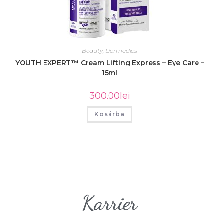
Beauty
,
Dermedics
YOUTH EXPERT™ Cream Lifting Express – Eye Care –
15ml
300.00
lei
Kosárba
Karrier