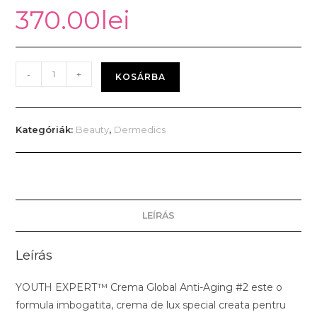
370.00
lei
-
+
KOSÁRBA
Kategóriák:
Beauty
,
Dermedics
LEÍRÁS
Leírás
YOUTH EXPERT™ Crema Global Anti-Aging #2 este o
formula imbogatita, crema de lux special creata pentru