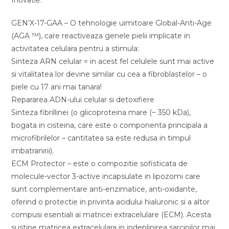
GEN’X-17-GAA – O tehnologie uimitoare Global-Anti-Age
(AGA ™), care reactiveaza genele pielii implicate in
activitatea celulara pentru a stimula:
Sinteza ARN celular = in acest fel celulele sunt mai active
si vitalitatea lor devine similar cu cea a fibroblastelor – o
piele cu 17 ani mai tanara!
Repararea ADN-ului celular si detoxifiere
Sinteza fibrillinei (o glicoproteina mare (~ 350 kDa),
bogata in cisteina, care este o componenta principala a
microfibrilelor – cantitatea sa este redusa in timpul
imbatranirii).
ECM Protector – este o compozitie sofisticata de
molecule-vector 3-active incapsulate in lipozomi care
sunt complementare anti-enzimatice, anti-oxidante,
oferind o protectie in privinta acidului hialuronic si a altor
compusi esentiali ai matricei extracelulare (ECM). Acesta
sustine matricea extracelulara in indeplinirea sarcinilor mai