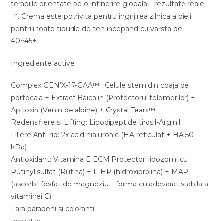
terapiile orientate pe o intinerire globala – rezultate reale
™. Crema este potrivita pentru ingrijirea zilnica a pielii
pentru toate tipurile de ten incepand cu varsta de
40~45+.
Ingrediente active:
Complex GEN’X-17-GAA™ : Celule stem din coaja de
portocala + Extract Baicalin (Protectorul telomerilor) +
Apitoxin (Venin de albine) + Crystal Tears™
Redensifiere si Lifting: Lipodipeptide tirosil-Arginil
Fillere Anti-rid: 2x acid hialuronic (HA reticulat + HA 50
kDa)
Antioxidant: Vitamina E ECM Protector: lipozomi cu
Rutinyl sulfat (Rutina) + L-HP (hidroxiprolina) + MAP
(ascorbil fosfat de magneziu – forma cu adevarat stabila a
vitaminei C)
Fara parabeni si coloranti!
Inovatie: