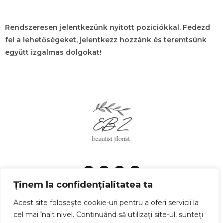
Rendszeresen jelentkezünk nyitott poziciókkal. Fedezd
fel a lehetőségeket, jelentkezz hozzánk és teremtsünk
együtt izgalmas dolgokat!
Ținem la confidențialitatea ta
Adatvédelmi irányelvek
Feltételek és kikötések
Acest site folosește cookie-uri pentru a oferi servicii la
cel mai înalt nivel. Continuând să utilizați site-ul, sunteți
© Copyright 2025 emokebeautyzone.ro | Realizat în cadrul
proiectului
WAcademy.ro