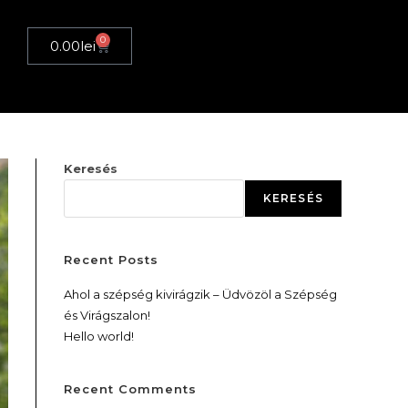
0
0.00
lei
Keresés
KERESÉS
Recent Posts
Ahol a szépség kivirágzik – Üdvözöl a Szépség
és Virágszalon!
Hello world!
Recent Comments